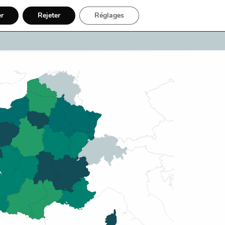
er
Rejeter
Réglages
uaire Internet
Inscription