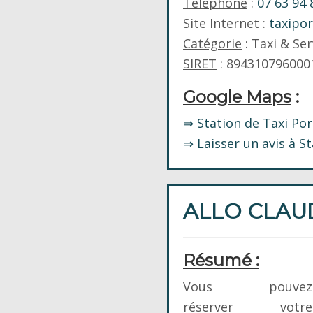
Téléphone
:
07 63 94 
Site Internet
:
taxipor
Catégorie
: Taxi & Ser
SIRET
: 894310796000
Google Maps
:
⇒ Station de Taxi Po
⇒ Laisser un avis à St
ALLO CLAUD
Résumé :
Vous pouvez
réserver votre