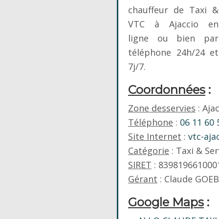
chauffeur de Taxi &
VTC à Ajaccio en
ligne ou bien par
téléphone 24h/24 et
7j/7.
Coordonnées
:
Zone desservies
: Aja
Téléphone
:
06 11 60 
Site Internet
:
vtc-aja
Catégorie
: Taxi & Ser
SIRET
: 839819661000
Gérant
: Claude GOE
Google Maps
: