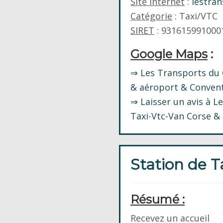
Site Internet
:
lestran
Catégorie
: Taxi/VTC
SIRET
: 931615991000
Google Maps
:
⇒ Les Transports du 
& aéroport & Conven
⇒ Laisser un avis à L
Taxi-Vtc-Van Corse &
Station de T
Résumé :
Recevez un accueil