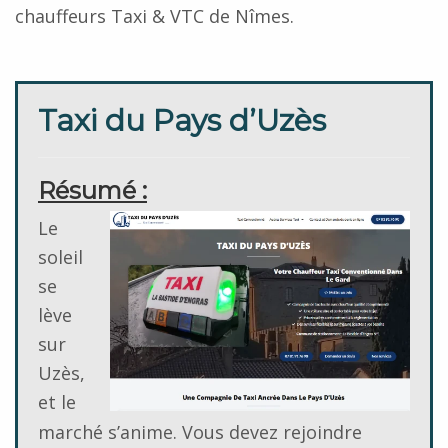
chauffeurs Taxi & VTC de Nîmes.
Taxi du Pays d’Uzès
Résumé :
Le
soleil
se
lève
sur
Uzès,
et le
marché s’anime. Vous devez rejoindre