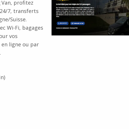
 Van, profitez
 24/7, transferts
gne/Suisse.
ec Wi-Fi, bagages
Pour vos
 en ligne ou par
.
in)