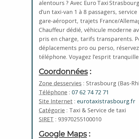
alentours ? Avec Euro Taxi Strasbourg
d’un taxi-van 1 à 8 passagers, service
gare-aéroport, trajets France/Allema
Chauffeur dédié, véhicule moderne av
pris en charge, tarifs transparents. 
déplacements pro ou perso, réservez
téléphone. Voyagez l’esprit tranquille
Coordonnées
:
Zone desservies
: Strasbourg (Bas-Rh
Téléphone
:
07 62 74 72 71
Site Internet
:
eurotaxistrasbourg.fr
Catégorie
: Taxi & Service de taxi
SIRET
: 93970255100010
Google Maps
: