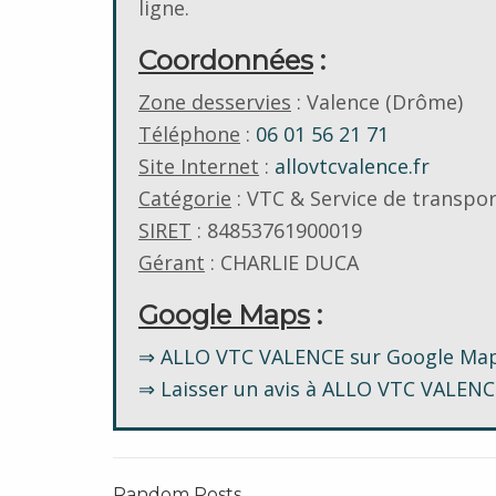
ligne.
Coordonnées
:
Zone desservies
: Valence (Drôme)
Téléphone
:
06 01 56 21 71
Site Internet
:
allovtcvalence.fr
Catégorie
: VTC & Service de transp
SIRET
: 84853761900019
Gérant
: CHARLIE DUCA
Google Maps
:
⇒ ALLO VTC VALENCE sur Google Ma
⇒ Laisser un avis à ALLO VTC VALENC
Random Posts