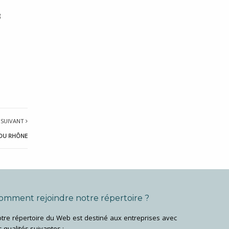
3
 SUIVANT
 DU RHÔNE
omment rejoindre notre répertoire ?
tre répertoire du Web est destiné aux entreprises avec
s qualités suivantes :