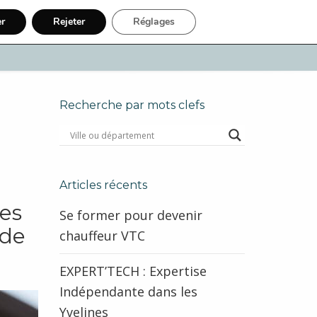
er
Rejeter
Réglages
uaire Internet
Inscription
Recherche par mots clefs
à
Articles récents
des
Se former pour devenir
 de
chauffeur VTC
EXPERT’TECH : Expertise
Indépendante dans les
Yvelines