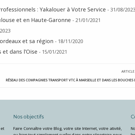
ofessionnels : Yakalouer à Votre Service
- 31/08/202
ulouse et en Haute-Garonne
- 21/01/2021
/2023
ordeaux et sa région
- 18/11/2020
et dans l’Oise
- 15/01/2021
ARTICLE
RÉSEAU DES COMPAGNIES TRANSPORT VTC À MARSEILLE ET DANS LES BOUCHES
Nos objectifs
C
et
Faire Connaître votre Blog, votre site Internet, votre ativité,
No
ou bien tout simplement surfer dans notre répertoire pour
le